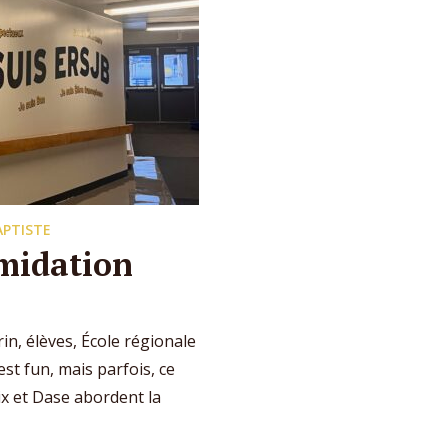
APTISTE
imidation
in, élèves, École régionale
st fun, mais parfois, ce
rix et Dase abordent la