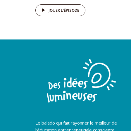
JOUER L'ÉPISODE
Le balado qui fait rayonner le meilleur de
l’éducation entrepreneuriale consciente.