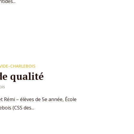
tides...
VIDE-CHARLEBOIS
de qualité
ois
et Rémi – élèves de 5e année, École
ois (CSS des...