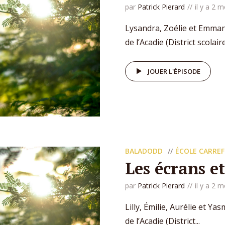
par
Patrick Pierard
il y a 2 m
Lysandra, Zoélie et Emman
de l’Acadie (District scolaire.
JOUER L'ÉPISODE
BALADODD
ÉCOLE CARREF
Les écrans e
par
Patrick Pierard
il y a 2 m
Lilly, Émilie, Aurélie et Y
de l’Acadie (District...