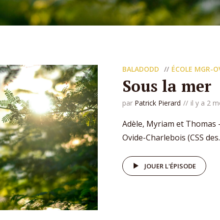
BALADODD
ÉCOLE MGR-O
Sous la mer
par
Patrick Pierard
il y a 2 m
Adèle, Myriam et Thomas –
Ovide-Charlebois (CSS des..
JOUER L'ÉPISODE