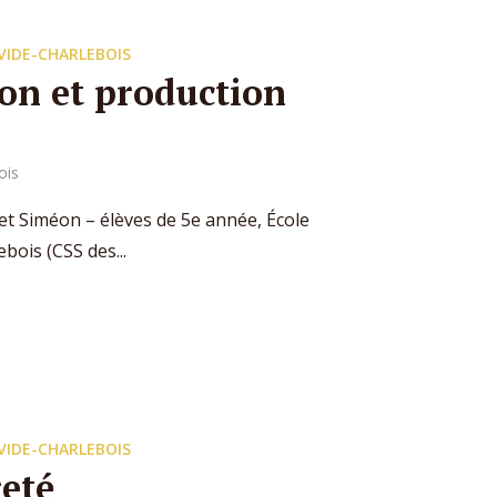
VIDE-CHARLEBOIS
n et production
s
ois
t Siméon – élèves de 5e année, École
ois (CSS des...
VIDE-CHARLEBOIS
eté