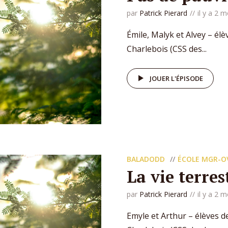
par
Patrick Pierard
il y a 2 m
Émile, Malyk et Alvey – é
Charlebois (CSS des...
JOUER L'ÉPISODE
BALADODD
ÉCOLE MGR-O
La vie terres
par
Patrick Pierard
il y a 2 m
Emyle et Arthur – élèves 