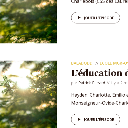
Charlebois (CSS des Lauren
JOUER L'ÉPISODE
BALADODD
ÉCOLE MGR-O
L’éducation 
par
Patrick Pierard
il y a 2 m
Hayden, Charlotte, Emilio 
Monseigneur-Ovide-Charleb
JOUER L'ÉPISODE