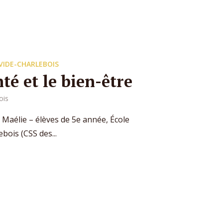
VIDE-CHARLEBOIS
té et le bien-être
ois
 Maélie – élèves de 5e année, École
ois (CSS des...