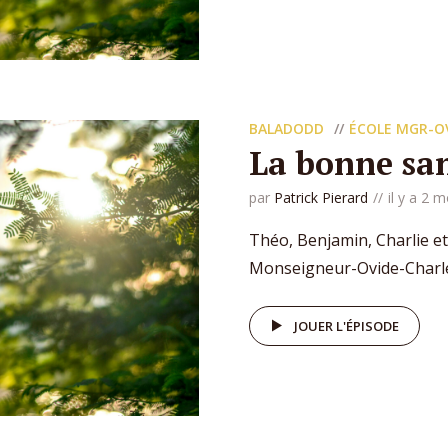
BALADODD
ÉCOLE MGR-O
La bonne san
par
Patrick Pierard
il y a 2 m
Théo, Benjamin, Charlie et
Monseigneur-Ovide-Charleb
JOUER L'ÉPISODE