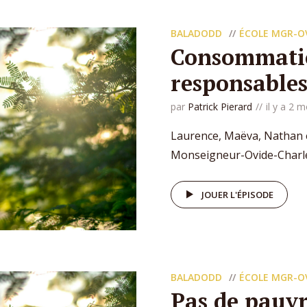
BALADODD
ÉCOLE MGR-O
Consommatio
responsable
par
Patrick Pierard
il y a 2 m
Laurence, Maëva, Nathan e
Monseigneur-Ovide-Charleb
JOUER L'ÉPISODE
BALADODD
ÉCOLE MGR-O
Pas de pauvr