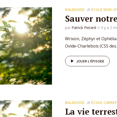
BALADODD
ÉCOLE MGR-O
Sauver notre
par
Patrick Pierard
il y a 2 m
Wrixon, Zéphyr et Ophélia
Ovide-Charlebois (CSS des..
JOUER L'ÉPISODE
BALADODD
ÉCOLE CARREF
La vie terres