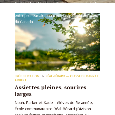
Ce projet a été réalisé dans le cadre du projet
BaladODD, une initiative d’Idée éducation
entrepreneuriale financée par le gouvernement
du Canada.
PRÉPUBLICATION
RÉAL-BÉRARD — CLASSE DE DANYA L
AMBERT
Assiettes pleines, sourires
larges
Noah, Parker et Kade – élèves de 5e année,
École communautaire Réal-Bérard (Division
scolaire franco-manitobaine, Manitoba) Au