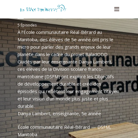
Réal-Bérard — Classe de
Danya Lambert
5 Épisodes
À l’École communautaire Réal-Bérard au
Manitoba, des élèves de 5e année ont pris le
micro pour parler des grands enjeux de leur
planète dans le cadre du projet BaladODD.
Guidés par leur enseignante Danya Lambert,
ces élèves de la Division scolaire franco-
manitobaine (DSFM) ont exploré les Objectifs
de développement durable et créé des
épisodes qui reflètent leur engagement citoyen
et leur vision d’un monde plus juste et plus
durable.
Danya Lambert, enseignante, 5e année
École communautaire Réal-Bérard — DSFM,
Manitoba