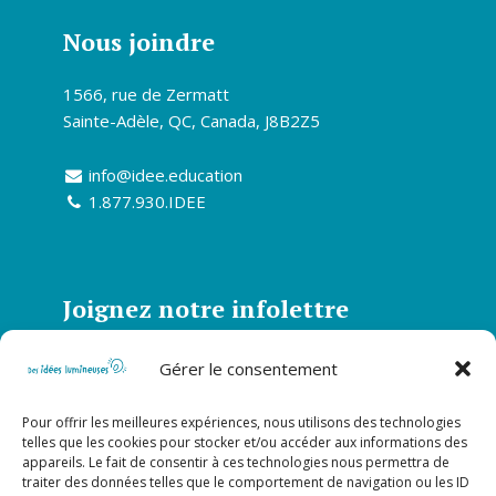
Nous joindre
1566, rue de Zermatt
Sainte-Adèle, QC, Canada, J8B2Z5
info@idee.education
1.877.930.IDEE
Joignez notre infolettre
Abonnez-vous à notre infolettre et soyez
Gérer le consentement
informé de toutes nos actualités
Pour offrir les meilleures expériences, nous utilisons des technologies
S’abonner
telles que les cookies pour stocker et/ou accéder aux informations des
appareils. Le fait de consentir à ces technologies nous permettra de
traiter des données telles que le comportement de navigation ou les ID