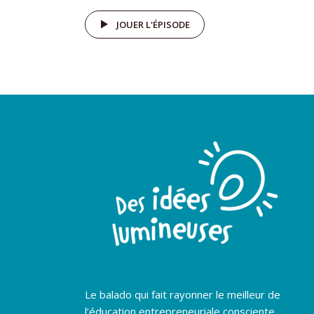
JOUER L'ÉPISODE
Le balado qui fait rayonner le meilleur de
l’éducation entrepreneuriale consciente.