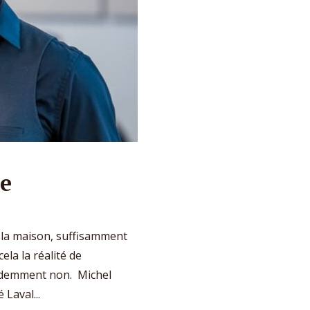
re
à la maison, suffisamment
ela la réalité de
videmment non. Michel
 Laval...