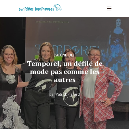
J'AI UNE IDÉE
Temporel, un défilé de
mode pas comme les
autres​
par
Patrick Pierard