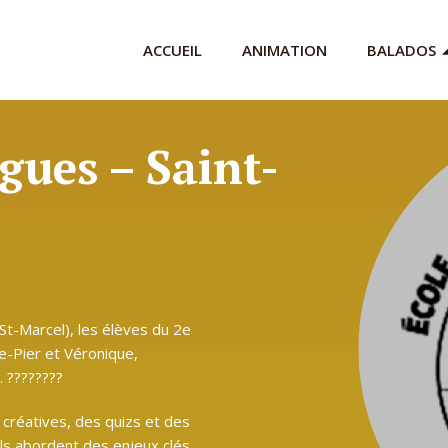
ACCUEIL
ANIMATION
BALADOS
gues – Saint-
St-Marcel), les élèves du 2e
e-Pier et Véronique,
 ????️????
 créatives, des quizs et des
ls abordent des enjeux clés