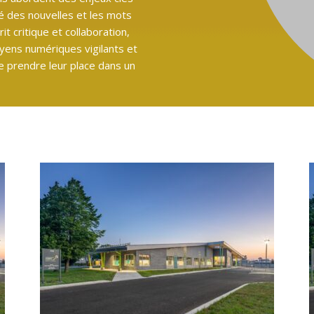
té des nouvelles et les mots
t critique et collaboration,
yens numériques vigilants et
 prendre leur place dans un