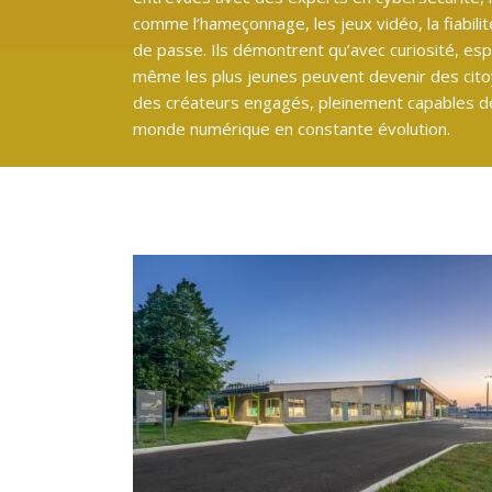
comme l’hameçonnage, les jeux vidéo, la fiabili
de passe. Ils démontrent qu’avec curiosité, espri
même les plus jeunes peuvent devenir des cito
des créateurs engagés, pleinement capables de
monde numérique en constante évolution.