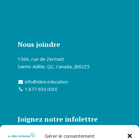
Nous joindre
1566, rue de Zermatt
Sainte-Adèle, QC, Canada, J8B2Z5
info@idee.education
1.877.930.IDEE
Joignez notre infolettre
Abonnez-vous à notre infolettre et soyez
Gérer le consentement