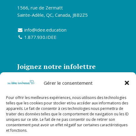
1566, rue de Zermatt
Sainte-Adèle, QC, Canada, J8B2Z5
info@idee.education
1.877.930.IDEE
Joignez notre infolettre
Abonnez-vous à notre infolettre et soyez
Gérer le consentement
informé de toutes nos actualités
Pour offrir les meilleures expériences, nous utilisons des technologies
S’abonner
telles que les cookies pour stocker et/ou accéder aux informations des
appareils. Le fait de consentir à ces technologies nous permettra de
traiter des données telles que le comportement de navigation ou les ID
uniques sur ce site. Le fait de ne pas consentir ou de retirer son
Suivez-nous sur nos réseaux
consentement peut avoir un effet négatif sur certaines caractéristiques
et fonctions.
sociaux!