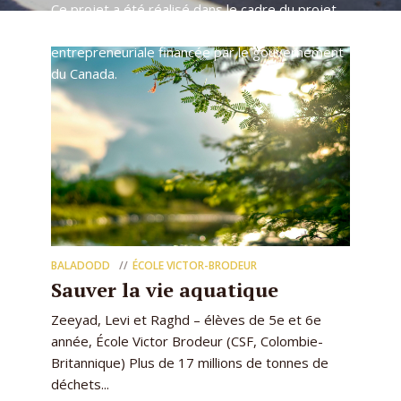
Ce projet a été réalisé dans le cadre du projet
BaladODD, une initiative d’Idée éducation
entrepreneuriale financée par le gouvernement
du Canada.
BALADODD
ÉCOLE VICTOR-BRODEUR
Sauver la vie aquatique
Zeeyad, Levi et Raghd – élèves de 5e et 6e
année, École Victor Brodeur (CSF, Colombie-
Britannique) Plus de 17 millions de tonnes de
déchets...