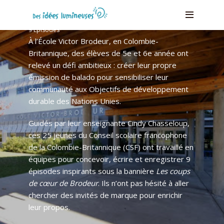
École Victor-Brodeur
9 Épisodes
À l’École Victor Brodeur, en Colombie-
Britannique, des élèves de 5e et 6e année ont
relevé un défi ambitieux : créer leur propre
émission de balado pour sensibiliser leur
communauté aux Objectifs de développement
durable des Nations Unies.
Guidés par leur enseignante Cindy Chasseloup,
ces 25 jeunes du Conseil scolaire francophone
de la Colombie-Britannique (CSF) ont travaillé en
équipes pour concevoir, écrire et enregistrer 9
épisodes inspirants sous la bannière
Les coups
de cœur de Brodeur
. Ils n’ont pas hésité à aller
chercher des invités de marque pour enrichir
leur propos.