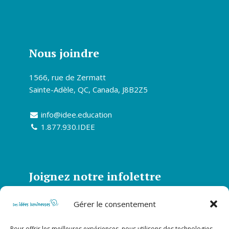
Nous joindre
1566, rue de Zermatt
Sainte-Adèle, QC, Canada, J8B2Z5
info@idee.education
1.877.930.IDEE
Joignez notre infolettre
Abonnez-vous à notre infolettre et soyez
Gérer le consentement
informé de toutes nos actualités
Pour offrir les meilleures expériences, nous utilisons des technologies