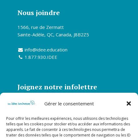
Nous joindre
1566, rue de Zermatt
Sainte-Adèle, QC, Canada, J8B2Z5
info@idee.education
1.877.930.IDEE
Joignez notre infolettre
Abonnez-vous à notre infolettre et soyez
Gérer le consentement
informé de toutes nos actualités
Pour offrir les meilleures expériences, nous utilisons des technologies
S’abonner
telles que les cookies pour stocker et/ou accéder aux informations des
appareils. Le fait de consentir à ces technologies nous permettra de
traiter des données telles que le comportement de navigation ou les ID