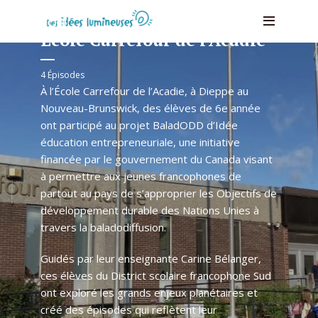
VOIR
École Carrefour de l’Acadie
4 Épisodes
À l’
École Carrefour de l’Acadie
, à Dieppe au
Nouveau-Brunswick, des élèves de 6e année
ont participé au
projet BaladODD
d’
Idée
éducation entrepreneuriale
, une initiative
financée par le gouvernement du Canada visant
à permettre aux jeunes francophones de
partout au pays de s’approprier les Objectifs de
développement durable des Nations Unies à
travers la baladodiffusion.
Guidés par leur enseignante Carine Bélanger,
ces élèves du
District scolaire francophone Sud
ont exploré les grands enjeux planétaires et
créé des épisodes qui reflètent leur