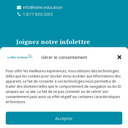
info@idee.education
1.877.930.IDEE
Joignez notre infolettre
Abonnez-vous à notre infolettre et soyez
Gérer le consentement
informé de toutes nos actualités
Pour offrir les meilleures expériences, nous utilisons des technologies
S’abonner
telles que les cookies pour stocker et/ou accéder aux informations des
appareils. Le fait de consentir à ces technologies nous permettra de
traiter des données telles que le comportement de navigation ou les ID
uniques sur ce site. Le fait de ne pas consentir ou de retirer son
Suivez-nous sur nos réseaux
consentement peut avoir un effet négatif sur certaines caractéristiques
sociaux!
et fonctions.
Accepter