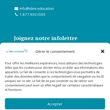
info@idee.education
1.877.930.IDEE
Joignez notre infolettre
Abonnez-vous à notre infolettre et soyez
Gérer le consentement
informé de toutes nos actualités
Pour offrir les meilleures expériences, nous utilisons des technologies
S’abonner
telles que les cookies pour stocker et/ou accéder aux informations des
appareils. Le fait de consentir à ces technologies nous permettra de
traiter des données telles que le comportement de navigation ou les ID
uniques sur ce site. Le fait de ne pas consentir ou de retirer son
Suivez-nous sur nos réseaux
consentement peut avoir un effet négatif sur certaines caractéristiques
et fonctions.
sociaux!
Accepter