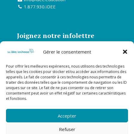
1.877.930.IDEE
Joignez notre infolettre
Abonnez-vous à notre infolettre et soyez
Gérer le consentement
informé de toutes nos actualités
Pour offrir les meilleures expériences, nous utilisons des technologies
S’abonner
telles que les cookies pour stocker et/ou accéder aux informations des
appareils. Le fait de consentir à ces technologies nous permettra de
traiter des données telles que le comportement de navigation ou les ID
uniques sur ce site. Le fait de ne pas consentir ou de retirer son
Suivez-nous sur nos réseaux
consentement peut avoir un effet négatif sur certaines caractéristiques
et fonctions.
sociaux!
Accepter
Refuser