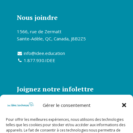
Nous joindre
1566, rue de Zermatt
Sainte-Adèle, QC, Canada, J8B2Z5
info@idee.education
1.877.930.IDEE
Joignez notre infolettre
Abonnez-vous à notre infolettre et soyez
Gérer le consentement
informé de toutes nos actualités
Pour offrir les meilleures expériences, nous utilisons des technologies
S’abonner
telles que les cookies pour stocker et/ou accéder aux informations des
appareils. Le fait de consentir à ces technologies nous permettra de