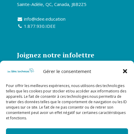
Sainte-Adèle, QC, Canada, J8B2Z5
info@idee.education
1.877.930.IDEE
Joignez notre infolettre
Abonnez-vous à notre infolettre et soyez
Gérer le consentement
informé de toutes nos actualités
Pour offrir les meilleures expériences, nous utilisons des technologies
S’abonner
telles que les cookies pour stocker et/ou accéder aux informations des
appareils. Le fait de consentir à ces technologies nous permettra de
traiter des données telles que le comportement de navigation ou les ID
uniques sur ce site. Le fait de ne pas consentir ou de retirer son
Suivez-nous sur nos réseaux
consentement peut avoir un effet négatif sur certaines caractéristiques
et fonctions.
sociaux!