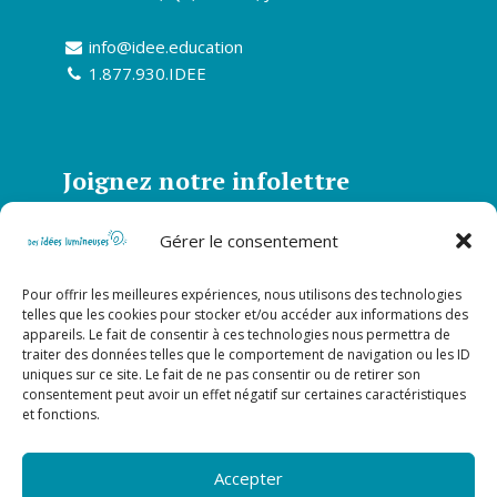
info@idee.education
1.877.930.IDEE
Joignez notre infolettre
Abonnez-vous à notre infolettre et soyez
Gérer le consentement
informé de toutes nos actualités
Pour offrir les meilleures expériences, nous utilisons des technologies
S’abonner
telles que les cookies pour stocker et/ou accéder aux informations des
appareils. Le fait de consentir à ces technologies nous permettra de
traiter des données telles que le comportement de navigation ou les ID
uniques sur ce site. Le fait de ne pas consentir ou de retirer son
Suivez-nous sur nos réseaux
consentement peut avoir un effet négatif sur certaines caractéristiques
sociaux!
et fonctions.
Accepter