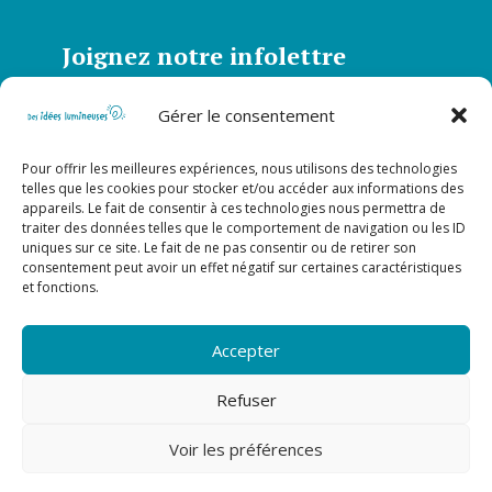
Joignez notre infolettre
Abonnez-vous à notre infolettre et soyez
Gérer le consentement
informé de toutes nos actualités
Pour offrir les meilleures expériences, nous utilisons des technologies
S’abonner
telles que les cookies pour stocker et/ou accéder aux informations des
appareils. Le fait de consentir à ces technologies nous permettra de
traiter des données telles que le comportement de navigation ou les ID
uniques sur ce site. Le fait de ne pas consentir ou de retirer son
Suivez-nous sur nos réseaux
consentement peut avoir un effet négatif sur certaines caractéristiques
sociaux!
et fonctions.
Accepter
Refuser
Voir les préférences
Fait avec ???? au Canada ©
Idée éducation