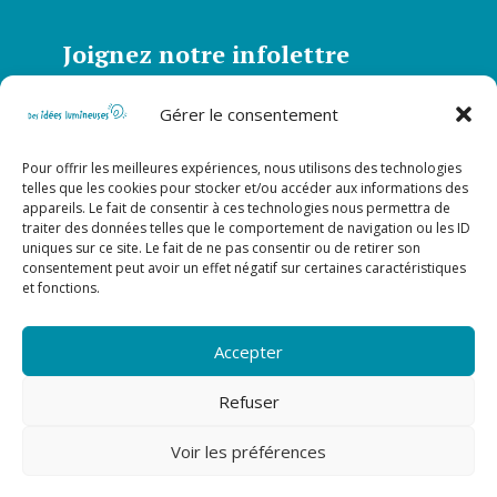
Joignez notre infolettre
Abonnez-vous à notre infolettre et soyez
Gérer le consentement
informé de toutes nos actualités
Pour offrir les meilleures expériences, nous utilisons des technologies
S’abonner
telles que les cookies pour stocker et/ou accéder aux informations des
appareils. Le fait de consentir à ces technologies nous permettra de
traiter des données telles que le comportement de navigation ou les ID
uniques sur ce site. Le fait de ne pas consentir ou de retirer son
Suivez-nous sur nos réseaux
consentement peut avoir un effet négatif sur certaines caractéristiques
sociaux!
et fonctions.
Accepter
Refuser
Voir les préférences
Fait avec ???? au Canada ©
Idée éducation