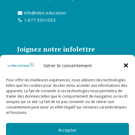
info@idee.education
1.877.930.IDEE
Joignez notre infolettre
Abonnez-vous à notre infolettre et soyez
Gérer le consentement
informé de toutes nos actualités
Pour offrir les meilleures expériences, nous utilisons des technologies
S’abonner
telles que les cookies pour stocker et/ou accéder aux informations des
appareils. Le fait de consentir à ces technologies nous permettra de
traiter des données telles que le comportement de navigation ou les ID
uniques sur ce site. Le fait de ne pas consentir ou de retirer son
Suivez-nous sur nos réseaux
consentement peut avoir un effet négatif sur certaines caractéristiques
sociaux!
et fonctions.
Accepter